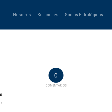
Nosotros
Soluciones
Socios Estratégicos
L
0
COMENTARIOS
io
n?