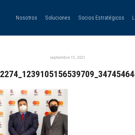
Nosotros
Soluciones
Socios Estratégicos
L
septiembre 15, 2021
2274_1239105156539709_34745464