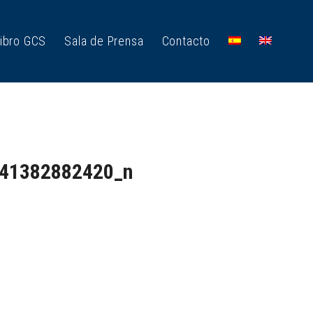
ibro GCS
Sala de Prensa
Contacto
41382882420_n