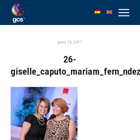
junio 19, 2017
26-
giselle_caputo_mariam_fern_nde