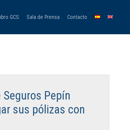
ibro GCS
Sala de Prensa
Contacto
e Seguros Pepín
ar sus pólizas con