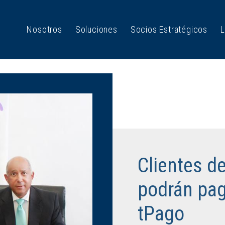
Nosotros
Soluciones
Socios Estratégicos
L
Clientes d
podrán pag
tPago