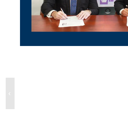
tPago simplifica las
compras por internet
con el nuevo servicio
tPago Net