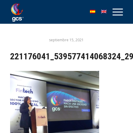
septiembre 15, 2021
221176041_539577414068324_2