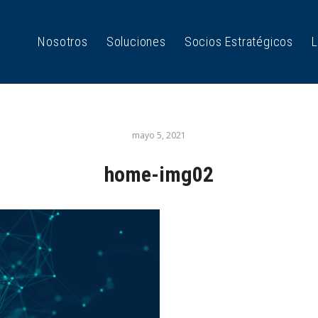
Nosotros
Soluciones
Socios Estratégicos
L
mayo 5, 2021
home-img02