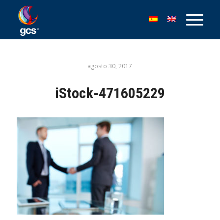
agosto 30, 2017
iStock-471605229