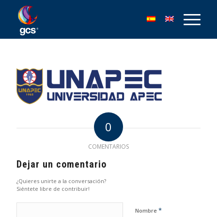
0
COMENTARIOS
Dejar un comentario
¿Quieres unirte a la conversación?
Siéntete libre de contribuir!
*
Nombre