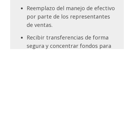
Reemplazo del manejo de efectivo
por parte de los representantes
de ventas.
Recibir transferencias de forma
segura y concentrar fondos para
un mejor manejo de su liquidez.
Conciliar pagos y procesos
contables de manera más
eficiente.
Mantener un mejor control de los
flujos de efectivo.